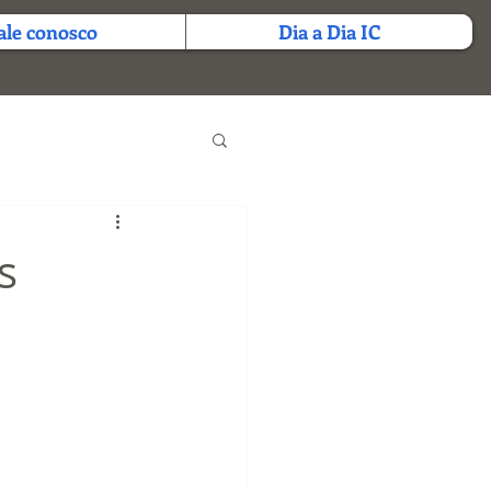
ale conosco
Dia a Dia IC
s