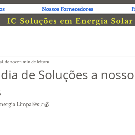
os
Nossos Fornecedores
F
IC Soluções em Energia Solar
ai. de 2020
1 min de leitura
dia de Soluções a nosso
s
energia Limpa🌞👉💰